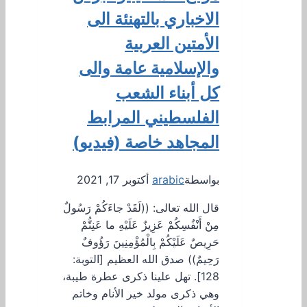
الاخباري بالتهنئة الى
الأمتين العربية
والإسلامية عامة والى
كل أبناء الشعب
الفلسطيني المرابط
المجاهد خاصة (فيديو)
بواسطة
arabic
أكتوبر 17, 2021
قال الله تعالى: ((لَقَدْ جاءَكُمْ رَسُولٌ
مِنْ أَنْفُسِكُمْ عَزِيزٌ عَلَيْهِ ما عَنِتُّمْ
حَرِيصٌ عَلَيْكُمْ بِالْمُؤْمِنِينَ رَؤُوفٌ
رَحِيمٌ)) صدق الله العظيم [التوبة:
128]. تهل علينا ذكرى عطرة طيبة،
وهي ذكرى مولد خير الأنام وخاتم