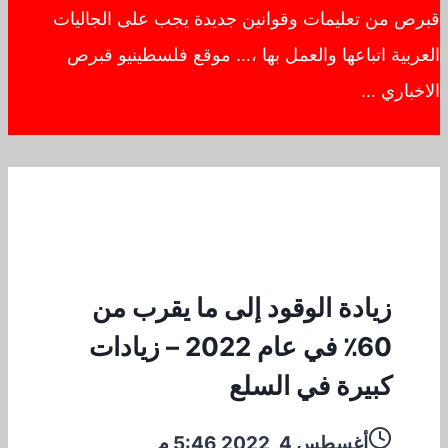
قبرص من تعليمات وقوانين جديدة يجب على الجاليات
العربية اتباعها والعمل بها ،… موقع فلسطينيو قبرص
الاخباري …
زيادة الوقود إلى ما يقرب من
60٪ في عام 2022 – زيادات
كبيرة في السلع
أغسطس 4, 2022 5:46 م