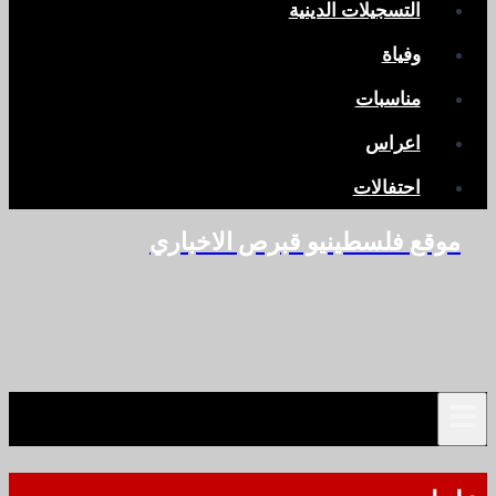
التسجيلات الدينية
وفياة
مناسبات
اعراس
احتفالات
موقع فلسطينيو قبرص الاخباري