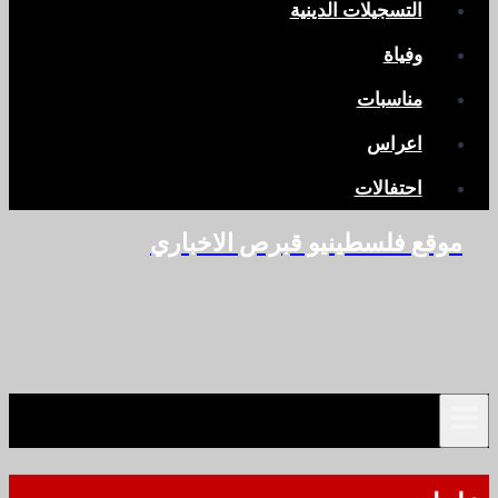
التسجيلات الدينية
وفياة
مناسبات
اعراس
احتفالات
موقع فلسطينيو قبرص الاخباري