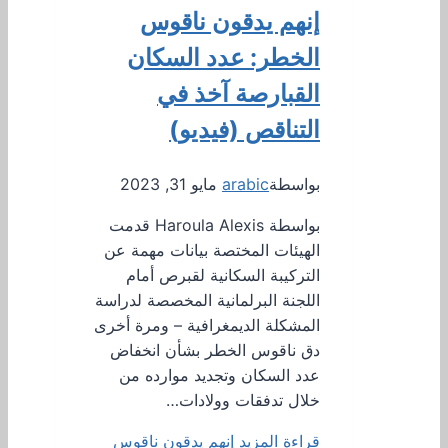
إنهم يدقون ناقوس
الخطر: عدد السكان
القبارصة آخذ في
التناقص (فيديو)
بواسطة
arabic
مايو 31, 2023
بواسطة Haroula Alexis قدمت
الهيئات المختصة بيانات مهمة عن
التركيبة السكانية لقبرص أمام
اللجنة البرلمانية المخصصة لدراسة
المشكلة الديمغرافية – ومرة ​​أخرى
دق ناقوس الخطر بشأن انخفاض
عدد السكان وتجديد موارده من
خلال تدفقات وولادات…
قراءة المزيد
إنهم يدقون ناقوس