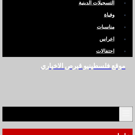
التسجيلات الدينية
وفياة
مناسبات
اعراس
احتفالات
موقع فلسطينيو قبرص الاخباري