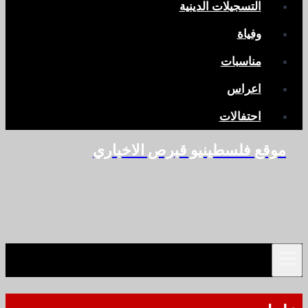
التسجيلات الدينية
وفياة
مناسبات
اعراس
احتفالات
موقع فلسطينيو قبرص الاخباري