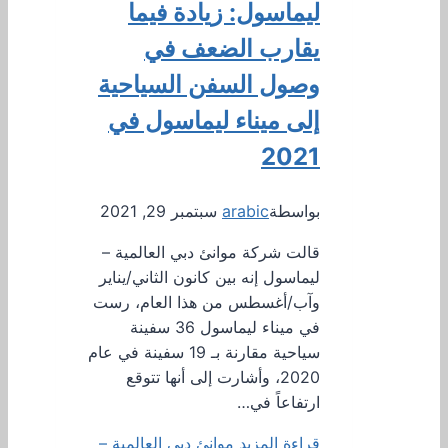
ليماسول: زيادة فيما
يقارب الضعف في
وصول السفن السياحية
إلى ميناء ليماسول في
2021
بواسطة
arabic
سبتمبر 29, 2021
قالت شركة موانئ دبي العالمية –
ليماسول إنه بين كانون الثاني/يناير
وآب/أغسطس من هذا العام، رست
في ميناء ليماسول 36 سفينة
سياحية مقارنة بـ 19 سفينة في عام
2020، وأشارت إلى أنها تتوقع
ارتفاعاً في…
قراءة المزيد
موانئ دبي العالمية –