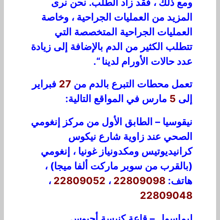
ومع ذلك ، فقد زاد الطلب. نحن نرى
المزيد من العمليات الجراحية ، وخاصة
العمليات الجراحية المتخصصة التي
تتطلب الكثير من الدم بالإضافة إلى زيادة
عدد حالات الأورام لدينا “.
تعمل محطات التبرع بالدم من
27
فبراير
إلى
5
مارس في المواقع التالية:
نيقوسيا – الطابق الأول من مركز إنغومي
الصحي عند زاوية شارع نيكوس
كرانيديوتيس ومكدونياز غونيا ، إنغومي
(بالقرب من سوبر ماركت ألفا ميجا) ،
هاتف:
22809098
،
22809052
،
22809048
ليماسول – قاعة كنيسة أجيوس