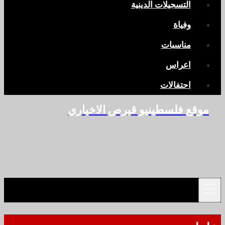
التسجيلات الدينية
وفياة
مناسبات
اعراس
احتفالات
موقع فلسطينيو قبرص الاخباري