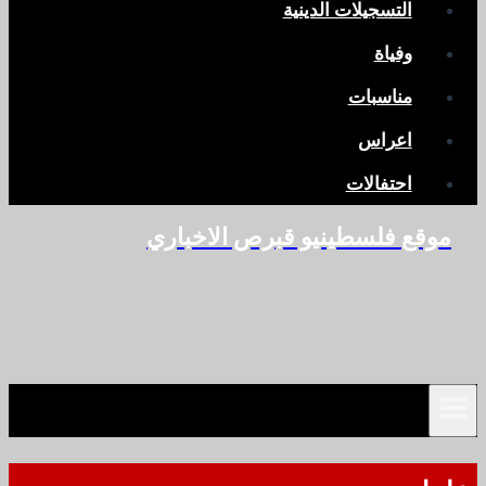
التسجيلات الدينية
وفياة
مناسبات
اعراس
احتفالات
موقع فلسطينيو قبرص الاخباري