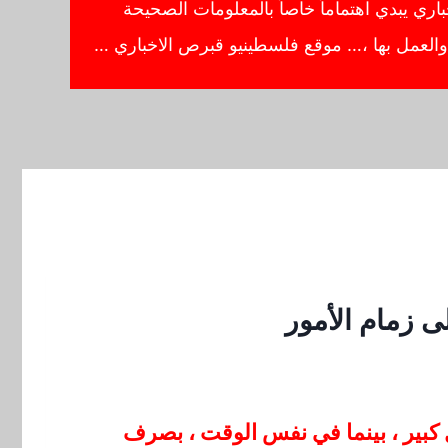
ي يبدي اهتماماً خاصاً بالمعلومات الصحيحة
ا والعمل بها ،… موقع فلسطينيو قبرص الاخباري …
ى زمام الأمور
 كبير ، بينما في نفس الوقت ، بصرف