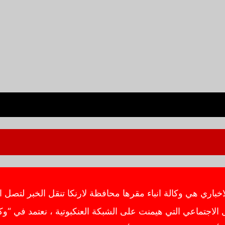
ي هي وكالة انباء مقرها محافظة لارنكا تنقل الخبر لتصل ال
اجتماعي التي هيمنت على الشبكة العنكبوتية ، نعتمد في “وك