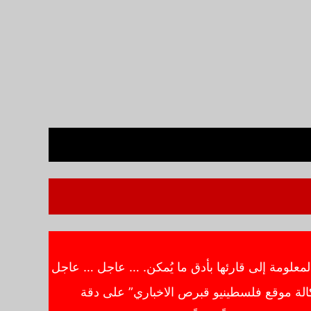
معلومة إلى قارئها بأدق ما يُمكن. … عاجل … عاجل
الة موقع فلسطينيو قبرص الاخباري” على دقة