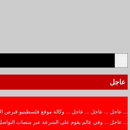
عاجل
… عاجل … عاجل … عاجل … وكالة موقع فلسطينيو قبرص الاخبار
… عاجل … وفي عالم يقوم على السرعة عبر منصات التواصل ال