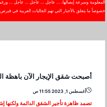
المعلومة وسرعة إيصالها، … عاجل … عاجل … عاجل … ورغم أهم
خصوصاً ما يتعلق بالأخبار التي تهم الجاليات العربية في قبر
أصبحت شقق الإيجار الآن باهظة الث
أغسطس 1, 2023 11:55 ص
تصمد ظاهرة تأجير الشقق الدائمة ولكنها إشك