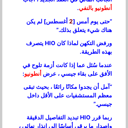
أنطونيو بالنفي
.
“حتى يوم أمس [
2
أغسطس] لم يكن
هناك شيء يتعلق بذلك.”
ورفض التكهن لماذا كان HIO يتصرف
بهذه الطريقة.
عندما سُئل عما إذا كانت أزمة تلوح في
الأفق على بقاء جيسي ، عرض
أنطونيو
:
“آمل أن يجدوا مكانًا رائعًا ، بحيث تبقى
معظم المستشفيات على الأقل داخل
جيسي.”
ربما قرر HIO تبديد التفاصيل الدقيقة
وإصدار ما يرقى أساسًا إلى إنذار نهائي ،