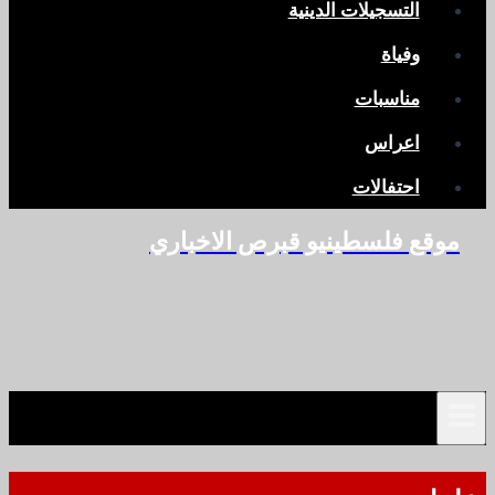
التسجيلات الدينية
وفياة
مناسبات
اعراس
احتفالات
موقع فلسطينيو قبرص الاخباري