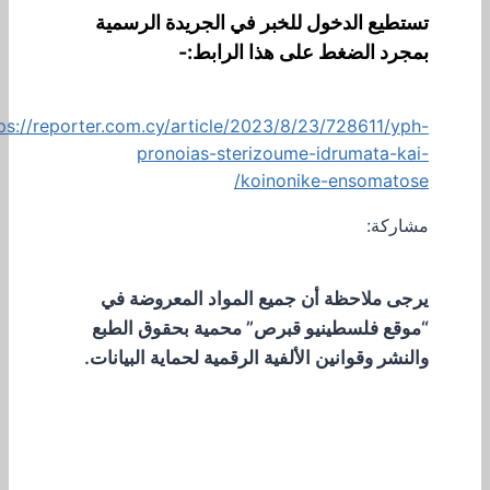
تستطيع الدخول للخبر في الجريدة الرسمية
بمجرد الضغط على هذا الرابط:-
ps://reporter.com.cy/article/2023/8/23/728611/yph-
pronoias-sterizoume-idrumata-kai-
koinonike-ensomatose/
مشاركة:
يرجى ملاحظة أن جميع المواد المعروضة في
“موقع فلسطينيو قبرص” محمية بحقوق الطبع
والنشر وقوانين الألفية الرقمية لحماية البيانات.