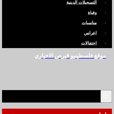
التسجيلات الدينية
وفياة
مناسبات
اعراس
احتفالات
موقع فلسطينيو قبرص الاخباري