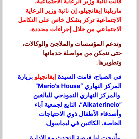
قالت نائبة وزير الرعاية الاجتماعية،
ماريلينا إيفانجيلو، إن نائبة وزير الرعاية
الاجتماعية تركز بشكل خاص على التكامل
الاجتماعي من خلال إجراءات محددة،
وتدعم المؤسسات والملاجئ والوكالات،
حتى تتمكن من مواصلة خدماتها
وتطويرها.
في الصباح، قامت السيدة
إيفانجيلو
بزيارة
المركز النهاري “Mario’s House”
والمركز النهاري النموذجي للبالغين
“Aikaterineio”، التابع لجمعية آباء
وأصدقاء الأطفال ذوي الاحتياجات
الخاصة، الكائنين في ليماسول،
وأتيحت لها فرصة التحدث مع الإدارة