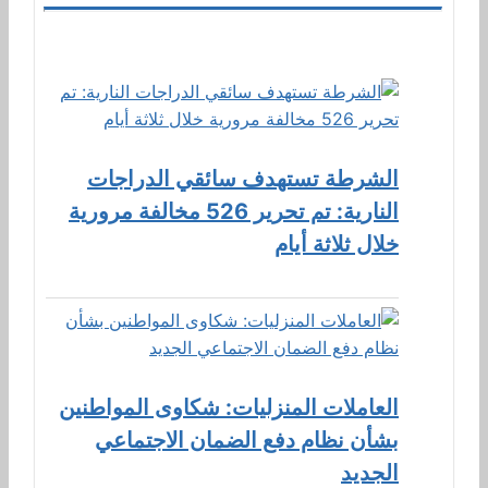
الشرطة تستهدف سائقي الدراجات
النارية: تم تحرير 526 مخالفة مرورية
خلال ثلاثة أيام
العاملات المنزليات: شكاوى المواطنين
بشأن نظام دفع الضمان الاجتماعي
الجديد