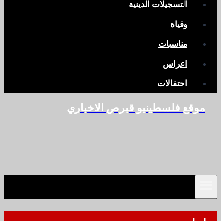
التسجيلات الدينية
وفياة
مناسبات
اعراس
احتفالات
موقع فلسطينيو قبرص الاخباري