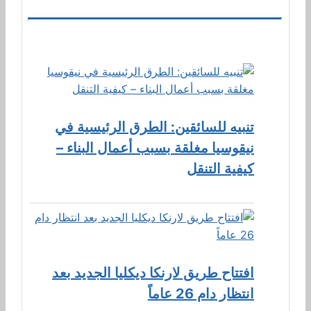
تنبيه للسائقين: الطرق الرئيسية في
نيقوسيا مغلقة بسبب أعمال البناء –
كيفية التنقل
افتتاح طريق لارنكا ديكليا الجديد بعد
انتظار دام 26 عاماً