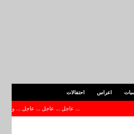
بات
اعراس
احتفالات
… عاجل … عاجل … عاجل … وكالة موقع فلسط