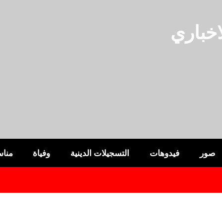
خباري
صور
فيدوهات
التسجيلات الدينية
وفياة
مناس