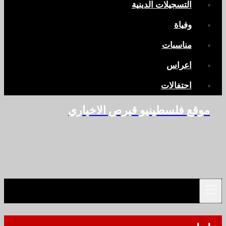
التسجيلات الدينية
وفياة
مناسبات
اعراس
احتفالات
موقع فلسطينيو قبرص الاخباري