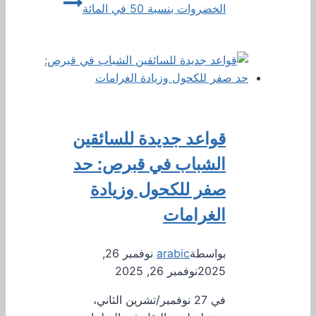
الخضروات بنسبة 50 في المائة
قواعد جديدة للسائقين
الشباب في قبرص: حد
صفر للكحول وزيادة
الغرامات
بواسطة
arabic
نوفمبر 26,
2025
نوفمبر 26, 2025
في 27 نوفمبر/تشرين الثاني،