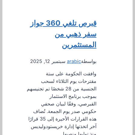
قبرص تلغي 360 جواز
سفر ذهبي من
المستثمرين
بواسطة
arabic
سبتمبر 12, 2025
وافقت الحكومة على ستة
مقترحات يوم الثلاثاء لسحب
الجنسية من 28 شخصًا تم تجنيسهم
بموجب برنامج الاستثمار
القبرصي، وفقًا لبيان صحفي
حكومي صدر يوم الجمعة. تُضاف
هذه القرارات الأخيرة إلى 35 قرارًا
آخر اتخذتها إدارة خريستودوليديس
منذ توليها منصبها…