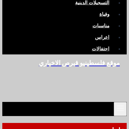
التسجيلات الدينية
وفياة
مناسبات
اعراس
احتفالات
موقع فلسطينيو قبرص الاخباري