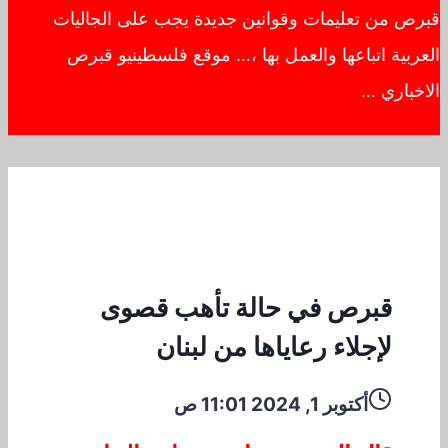
قبرص من تعليمات وقوانين جديدة يجب على الجاليات
العربية اتباعها والعمل بها ،… موقع فلسطينيو قبرص
الاخباري …
قبرص في حالة تأهب قصوى
لإجلاء رعاياها من لبنان
أكتوبر 1, 2024 11:01 ص