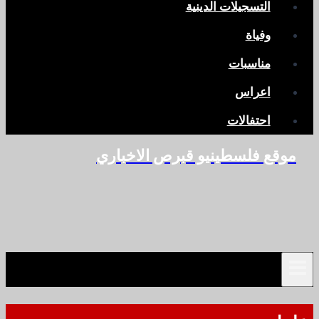
التسجيلات الدينية
وفياة
مناسبات
اعراس
احتفالات
موقع فلسطينيو قبرص الاخباري