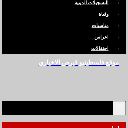
التسجيلات الدينية
وفياة
مناسبات
اعراس
احتفالات
موقع فلسطينيو قبرص الاخباري