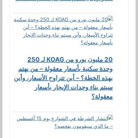
20 مليون يورو من KOAG لـ 250
وحدة سكنية بأسعار معقولة – من يهتم
بهذه الخطة؟ – أين تتراوح الأسعار، وأين
سيتم بناء وحدات الإيجار بأسعار
معقولة؟