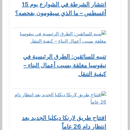
انتشار الشرطة في الشوارع يوم 15
أغسطس – ما الذي سيقومون بفحصه؟
تنبيه للسائقين: الطرق الرئيسية في
نيقوسيا مغلقة بسبب أعمال البناء –
كيفية التنقل
افتتاح طريق لارنكا ديكليا الجديد بعد
انتظار دام 26 عاماً