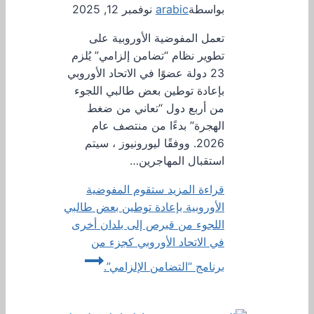
بواسطة
arabic
نوفمبر 12, 2025
تعمل المفوضية الأوروبية على
تطوير نظام “تضامن إلزامي” يُلزم
23 دولة عضوًا في الاتحاد الأوروبي
بإعادة توطين بعض طالبي اللجوء
من أربع دول “تعاني من ضغط
الهجرة” بدءًا من منتصف عام
2026. ووفقًا ليورونيوز ، سيتم
استقبال المهاجرين…
قراءة المزيد
ستقوم المفوضية
الأوروبية بإعادة توطين بعض طالبي
اللجوء من قبرص إلى بلدان أخرى
في الاتحاد الأوروبي كجزء من
برنامج “التضامن الإلزامي”.