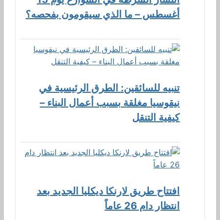
أغسطس – ما الذي سيقومون بفحصه؟
تنبيه للسائقين: الطرق الرئيسية في
نيقوسيا مغلقة بسبب أعمال البناء –
كيفية التنقل
افتتاح طريق لارنكا ديكليا الجديد بعد
انتظار دام 26 عاماً