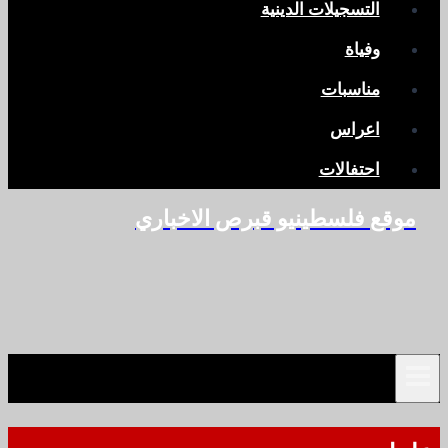
التسجيلات الدينية
وفياة
مناسبات
اعراس
احتفالات
موقع فلسطينيو قبرص الاخباري