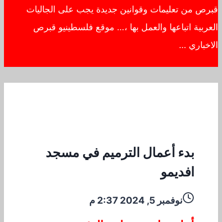
قبرص من تعليمات وقوانين جديدة يجب على الجاليات
العربية اتباعها والعمل بها ،… موقع فلسطينيو قبرص
الاخباري …
بدء أعمال الترميم في مسجد
افديمو
نوفمبر 5, 2024 2:37 م