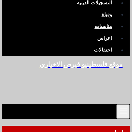
التسجيلات الدينية
وفياة
مناسبات
اعراس
احتفالات
موقع فلسطينيو قبرص الاخباري