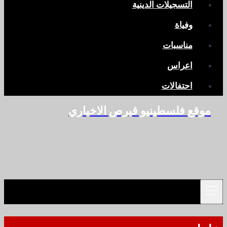
التسجيلات الدينية
وفياة
مناسبات
اعراس
احتفالات
موقع فلسطينيو قبرص الاخباري