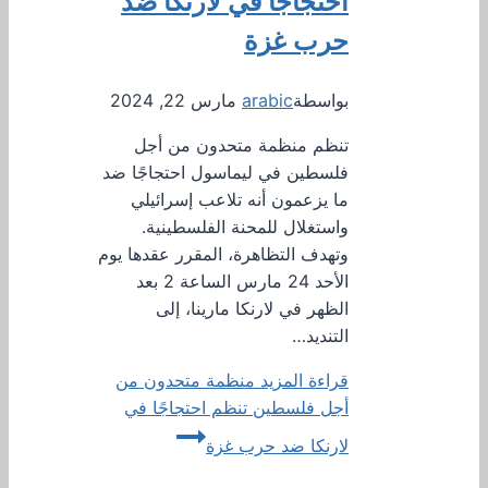
احتجاجًا في لارنكا ضد
حرب غزة
بواسطة
arabic
مارس 22, 2024
تنظم منظمة متحدون من أجل
فلسطين في ليماسول احتجاجًا ضد
ما يزعمون أنه تلاعب إسرائيلي
واستغلال للمحنة الفلسطينية.
وتهدف التظاهرة، المقرر عقدها يوم
الأحد 24 مارس الساعة 2 بعد
الظهر في لارنكا مارينا، إلى
التنديد…
قراءة المزيد
منظمة متحدون من
أجل فلسطين تنظم احتجاجًا في
لارنكا ضد حرب غزة