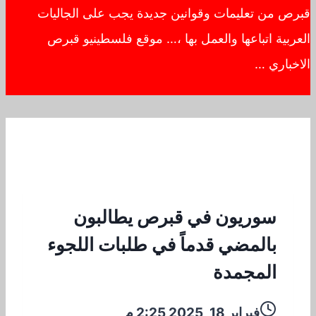
قبرص من تعليمات وقوانين جديدة يجب على الجاليات
العربية اتباعها والعمل بها ،… موقع فلسطينيو قبرص
الاخباري …
سوريون في قبرص يطالبون
بالمضي قدماً في طلبات اللجوء
المجمدة
فبراير 18, 2025 2:25 م