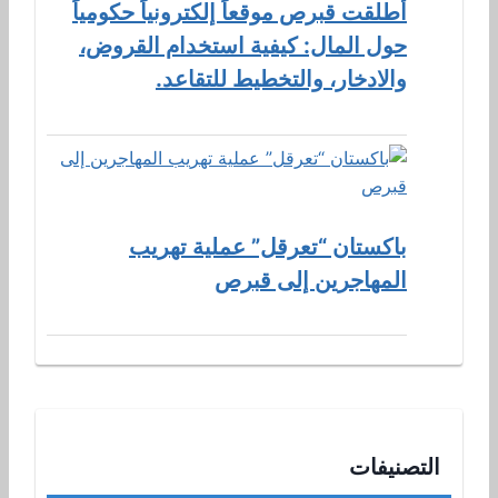
أطلقت قبرص موقعاً إلكترونياً حكومياً
حول المال: كيفية استخدام القروض،
والادخار، والتخطيط للتقاعد.
باكستان “تعرقل” عملية تهريب
المهاجرين إلى قبرص
التصنيفات