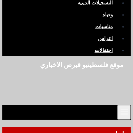
التسجيلات الدينية
وفياة
مناسبات
اعراس
احتفالات
موقع فلسطينيو قبرص الاخباري