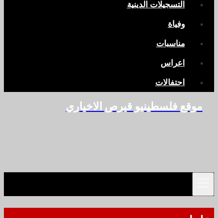
التسجيلات الدينية
وفياة
مناسبات
اعراس
احتفالات
موقع فلسطينيو قبرص الاخباري