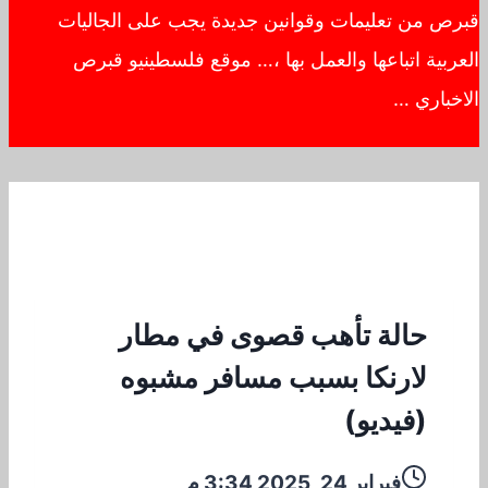
قبرص من تعليمات وقوانين جديدة يجب على الجاليات
العربية اتباعها والعمل بها ،… موقع فلسطينيو قبرص
الاخباري …
حالة تأهب قصوى في مطار
لارنكا بسبب مسافر مشبوه
(فيديو)
فبراير 24, 2025 3:34 م