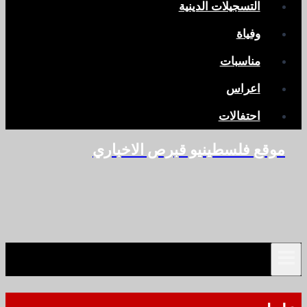
التسجيلات الدينية
وفياة
مناسبات
اعراس
احتفالات
موقع فلسطينيو قبرص الاخباري