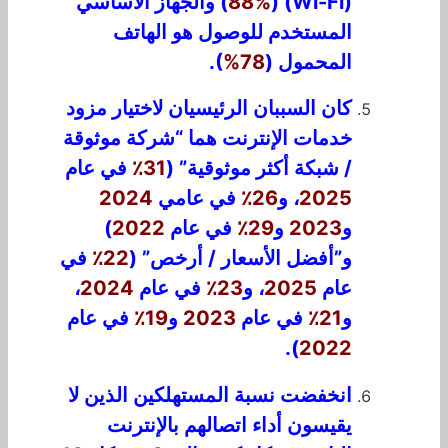
(Wi-Fi) (
88%
) والجهاز الأساسي
المستخدم للوصول هو الهاتف
المحمول (
78%
).
كان السببان الرئيسيان لاختيار مزود
خدمات الإنترنت هما “شركة موثوقة
/ شبكة أكثر موثوقية” (
31٪
في عام
2025
، و
26٪
في عامي
2024
و
2023
و
29٪
في عام
2022
)
و”أفضل الأسعار / أرخص” (
22٪
في
عام
2025
، و
23٪
في عام
2024
،
و
21٪
في عام
2023
و
19٪
في عام
).
2022
انخفضت نسبة المستهلكين الذين لا
يقيسون أداء اتصالهم بالإنترنت