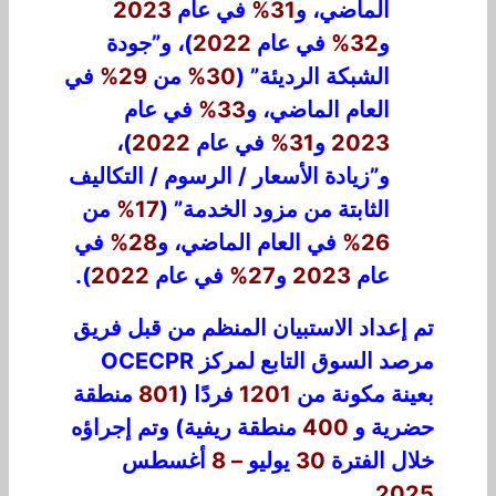
الماضي، و
31%
في عام
2023
و
32%
في عام
2022
)، و”جودة
الشبكة الرديئة” (
30%
من
29%
في
العام الماضي، و
33%
في عام
2023
و
31%
في عام
2022
)،
و”زيادة الأسعار / الرسوم / التكاليف
الثابتة من مزود الخدمة” (
17%
من
26%
في العام الماضي، و
28%
في
عام
2023
و
27%
في عام
2022
).
تم إعداد الاستبيان المنظم من قبل فريق
مرصد السوق التابع لمركز OCECPR
بعينة مكونة من
1201
فردًا (
801
منطقة
حضرية و
400
منطقة ريفية) وتم إجراؤه
خلال الفترة
30
يوليو
– 8
أغسطس
.
2025