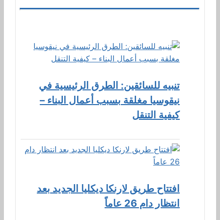
تنبيه للسائقين: الطرق الرئيسية في
نيقوسيا مغلقة بسبب أعمال البناء –
كيفية التنقل
افتتاح طريق لارنكا ديكليا الجديد بعد
انتظار دام 26 عاماً