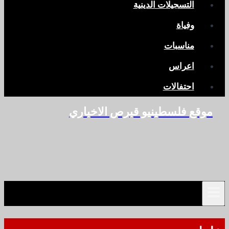
التسجيلات الدينية
وفياة
مناسبات
اعراس
احتفالات
موقع فلسطينيو قبرص الاخباري