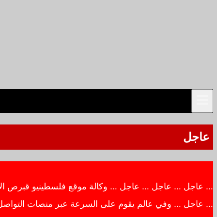
عاجل
… عاجل … عاجل … عاجل … وكالة موقع فلسطينيو قبرص الاخبار
… عاجل … وفي عالم يقوم على السرعة عبر منصات التواصل ال