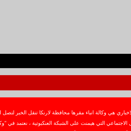
ي هي وكالة انباء مقرها محافظة لارنكا تنقل الخبر لتصل ال
اجتماعي التي هيمنت على الشبكة العنكبوتية ، نعتمد في “وك