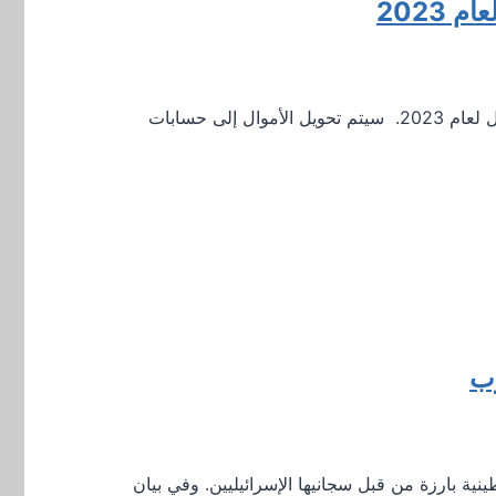
2023
وزارة الضمان الاجتماعي بجمهورية قبرص في 31 مايو ، أعلنت بدء دفع الإعانات للأمهات اللائي لديهن العديد من الأطفال لعام 2023. سيتم تحويل الأموال إلى حسابات
رب
ية بارزة من قبل سجانيها الإسرائيليين. وفي بيان