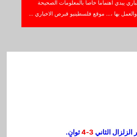
ي يبدي اهتماماً خاصاً بالمعلومات الصحيحة
ا والعمل بها ،… موقع فلسطينيو قبرص الاخباري …
ر الزلزال الثاني
3-4
ثوانٍ.