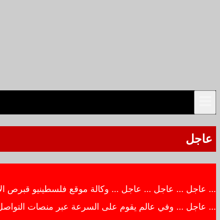
عاجل
… عاجل … عاجل … عاجل … وكالة موقع فلسطينيو قبرص الاخبار
… عاجل … وفي عالم يقوم على السرعة عبر منصات التواصل ال