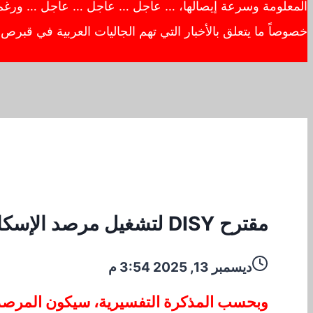
المعلومة وسرعة إيصالها، … عاجل … عاجل … عاجل … ورغم أهم
خصوصاً ما يتعلق بالأخبار التي تهم الجاليات العربية في قبر
مقترح DISY لتشغيل مرصد الإسكان الميسور التكلفة
ديسمبر 13, 2025 3:54 م
وبحسب المذكرة التفسيرية، سيكون المرصد 