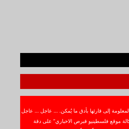
معلومة إلى قارئها بأدق ما يُمكن. … عاجل … عاجل
الة موقع فلسطينيو قبرص الاخباري” على دقة