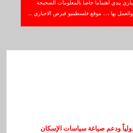
ي يبدي اهتماماً خاصاً بالمعلومات الصحيحة
ا والعمل بها ،… موقع فلسطينيو قبرص الاخباري …
لياً ودعم صياغة سياسات الإسكان