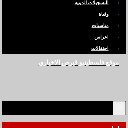
التسجيلات الدينية
وفياة
مناسبات
اعراس
احتفالات
موقع فلسطينيو قبرص الاخباري