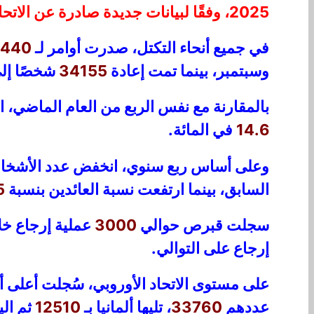
2025، وفقًا لبيانات جديدة صادرة عن الاتحاد الأوروبي.
في جميع أنحاء التكتل، صدرت أوامر لـ
5440
وسبتمبر، بينما تمت إعادة
34155
شخصًا إلى
بالمقارنة مع نفس الربع من العام الماضي، ا
14.6
في المائة.
وعلى أساس ربع سنوي، انخفض عدد الأشخاص
السابق، بينما ارتفعت نسبة العائدين بنسبة
5
سجلت قبرص حوالي
3000
عملية إرجاع خلال
إرجاع على التوالي.
على مستوى الاتحاد الأوروبي، سُجلت أعلى أ
عددهم
33760
، تليها ألمانيا بـ
12510
ثم الي