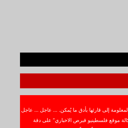
معلومة إلى قارئها بأدق ما يُمكن. … عاجل … عاجل
الة موقع فلسطينيو قبرص الاخباري” على دقة