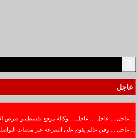
عاجل
… عاجل … عاجل … عاجل … وكالة موقع فلسطينيو قبرص الاخبار
… عاجل … وفي عالم يقوم على السرعة عبر منصات التواصل ال