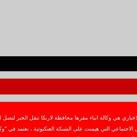
ي هي وكالة انباء مقرها محافظة لارنكا تنقل الخبر لتصل ال
اجتماعي التي هيمنت على الشبكة العنكبوتية ، نعتمد في “وك