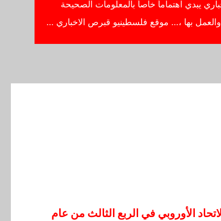
ي يبدي اهتماماً خاصاً بالمعلومات الصحيحة
ا والعمل بها ،… موقع فلسطينيو قبرص الاخباري …
حاد الأوروبي في الربع الثالث من عام