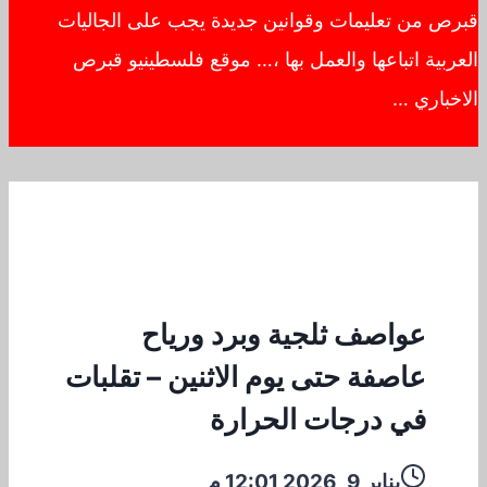
قبرص من تعليمات وقوانين جديدة يجب على الجاليات
العربية اتباعها والعمل بها ،… موقع فلسطينيو قبرص
الاخباري …
عواصف ثلجية وبرد ورياح
عاصفة حتى يوم الاثنين – تقلبات
في درجات الحرارة
يناير 9, 2026 12:01 م