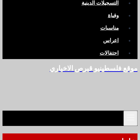
التسجيلات الدينية
وفياة
مناسبات
اعراس
احتفالات
موقع فلسطينيو قبرص الاخباري