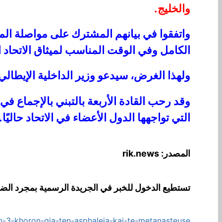
والخليج.
واتفقوا في بيانهم المشترك على مواصلة ال
الكامل وفي الوقت المناسب لميثاق الاتحاد ا
ولهذا الغرض، سيدعو وزير الداخلية الإيطالي 
وقد رحب القادة الأربعة بالتبني بالإجماع في
التي تواجهها الدول الأعضاء في الاتحاد حاليًا.
المصدر: rik.news
تستطيع الدخول للخبر في الجريدة الرسمية بمجرد الض
on-3-khoron-gia-ten-asphaleia-kai-te-metanasteuse/