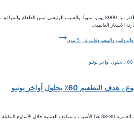
تتفاوت تكلفة المعيشة في مدن قبرص المختلفة بأكثر من 8000 يورو سنوياً. والسبب ال
نة الأسعار العالمية…
الرواتب والمصروفات في 5 مدن
تركز الخطة الوطنية للتطعيم ضد كوفيد على الفئة العمرية 30-38 هذا الأسبوع وستكثف 