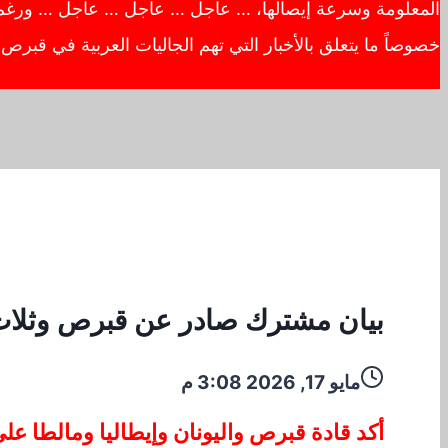
المعلومة وسرعة إيصالها، … عاجل … عاجل … عاجل … ورغم أهم
خصوصاً ما يتعلق بالأخبار التي تهم الجاليات العربية في قبر
بيان مشترك صادر عن قبرص وثلاث
مايو 17, 2026 3:08 م
أكد قادة قبرص واليونان وإيطاليا ومالطا ع