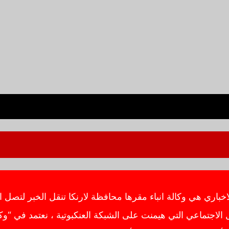
ي هي وكالة انباء مقرها محافظة لارنكا تنقل الخبر لتصل ال
اجتماعي التي هيمنت على الشبكة العنكبوتية ، نعتمد في “وك