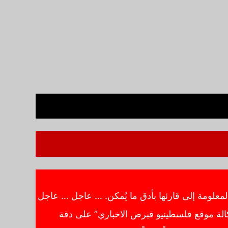
معلومة إلى قارئها بأدق ما يُمكن. … عاجل … عاجل
الة موقع فلسطينيو قبرص الاخباري” على دقة