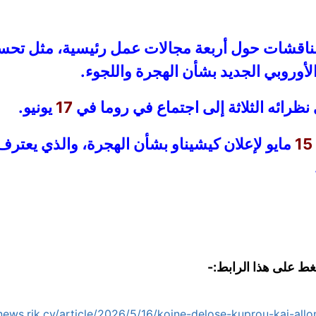
مناقشات حول أربعة مجالات عمل رئيسية، مثل تحسي
لأوروبي الجديد بشأن الهجرة واللجوء.
نظرائه الثلاثة إلى اجتماع في روما في
17
يونيو.
15
مايو لإعلان كيشيناو بشأن الهجرة، والذي يعترف
غط على هذا الرابط:-
/news.rik.cy/article/2026/5/16/koine-delose-kuprou-kai-all