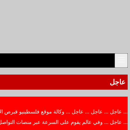
عاجل
… عاجل … عاجل … عاجل … وكالة موقع فلسطينيو قبرص الاخبار
… عاجل … وفي عالم يقوم على السرعة عبر منصات التواصل ال