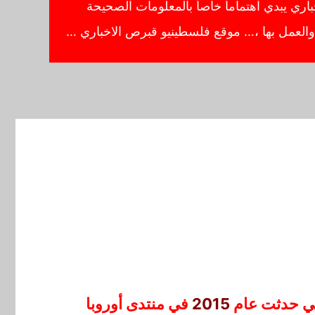
ي يبدي اهتماماً خاصاً بالمعلومات الصحيحة
ا والعمل بها ،… موقع فلسطينيو قبرص الاخباري …
لتي حدثت عام
2015
في منتدى أوروبا