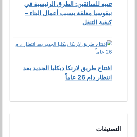
تنبيه للسائقين: الطرق الرئيسية في
نيقوسيا مغلقة بسبب أعمال البناء –
كيفية التنقل
افتتاح طريق لارنكا ديكليا الجديد بعد
انتظار دام 26 عاماً
التصنيفات