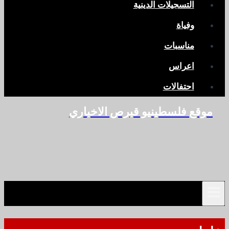
التسجيلات الدينية
وفياة
مناسبات
اعراس
احتفالات
موقع فلسطينيو قبرص الاخباري