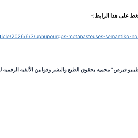
غط على هذا الرابط:-
/article/2026/6/3/uphupourgos-metanasteuses-semantiko-n
و قبرص” محمية بحقوق الطبع والنشر وقوانين الألفية الرقمية لحم