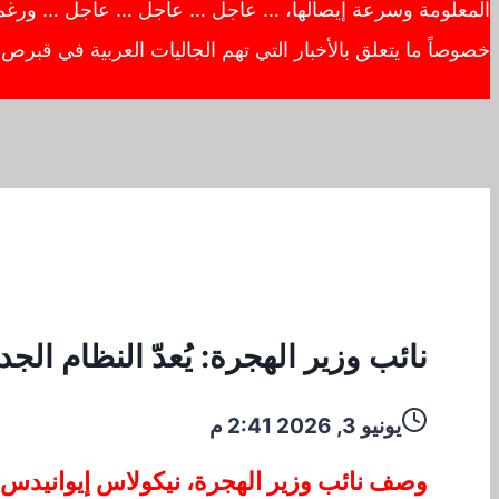
المعلومة وسرعة إيصالها، … عاجل … عاجل … عاجل … ورغم أهم
خصوصاً ما يتعلق بالأخبار التي تهم الجاليات العربية في قبر
نائب وزير الهجرة: يُعدّ النظام الجد
يونيو 3, 2026 2:41 م
وصف نائب وزير الهجرة، نيكولاس إيوانيدس، ال