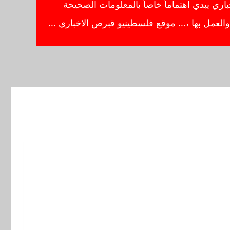
ي يبدي اهتماماً خاصاً بالمعلومات الصحيحة
ا والعمل بها ،… موقع فلسطينيو قبرص الاخباري …