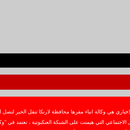
ي هي وكالة انباء مقرها محافظة لارنكا تنقل الخبر لتصل ال
اجتماعي التي هيمنت على الشبكة العنكبوتية ، نعتمد في “وك