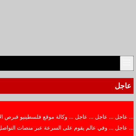
عاجل
… عاجل … عاجل … عاجل … وكالة موقع فلسطينيو قبرص الاخبار
… عاجل … وفي عالم يقوم على السرعة عبر منصات التواصل ال