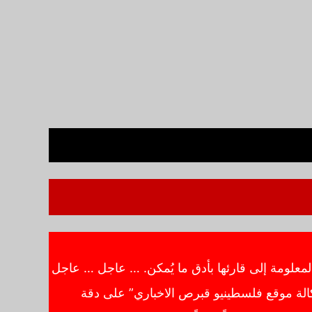
معلومة إلى قارئها بأدق ما يُمكن. … عاجل … عاجل
الة موقع فلسطينيو قبرص الاخباري” على دقة