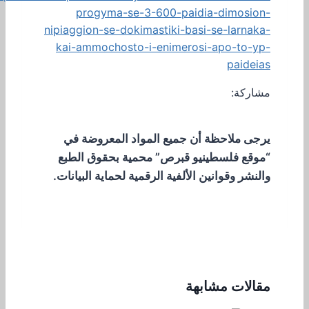
progyma-se-3-600-paidia-dimosion-
nipiaggion-se-dokimastiki-basi-se-larnaka-
kai-ammochosto-i-enimerosi-apo-to-yp-
paideias
مشاركة:
يرجى ملاحظة أن جميع المواد المعروضة في
“موقع فلسطينيو قبرص” محمية بحقوق الطبع
والنشر وقوانين الألفية الرقمية لحماية البيانات.
مقالات مشابهة