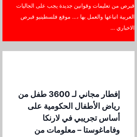
قبرص من تعليمات وقوانين جديدة يجب على الجاليات
العربية اتباعها والعمل بها ،… موقع فلسطينيو قبرص
الاخباري …
إفطار مجاني لـ 3600 طفل من
رياض الأطفال الحكومية على
أساس تجريبي في لارنكا
وفاماغوستا – معلومات من