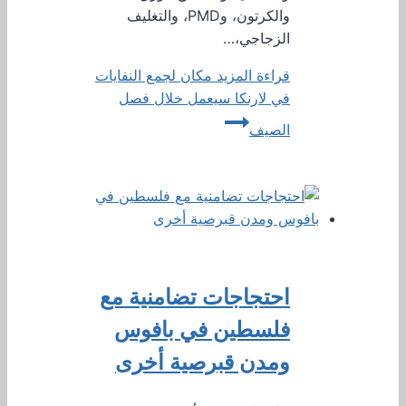
والكرتون، وPMD، والتغليف
الزجاجي،…
قراءة المزيد
مكان لجمع النفايات
في لارنكا سيعمل خلال فصل
الصيف
احتجاجات تضامنية مع
فلسطين في بافوس
ومدن قبرصية أخرى