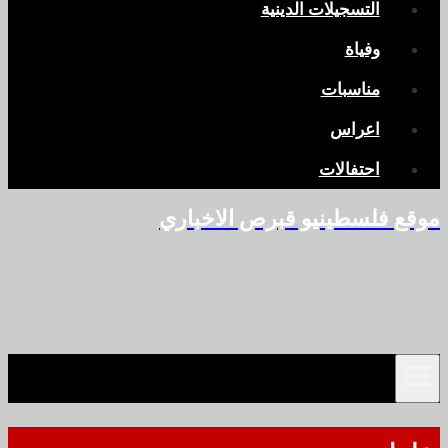
التسجيلات الدينية
وفياة
مناسبات
اعراس
احتفالات
موقع فلسطينيو قبرص الاخباري