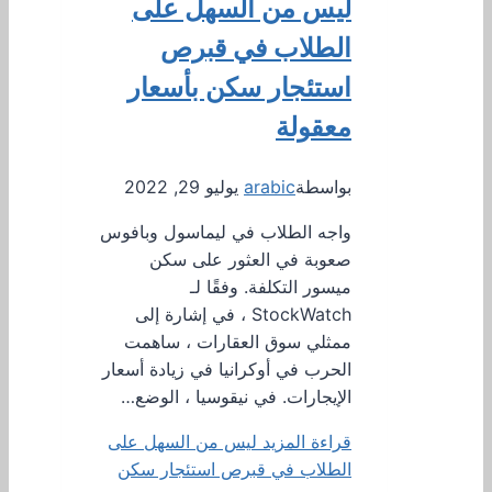
ليس من السهل على
الطلاب في قبرص
استئجار سكن بأسعار
معقولة
بواسطة
arabic
يوليو 29, 2022
واجه الطلاب في ليماسول وبافوس
صعوبة في العثور على سكن
ميسور التكلفة. وفقًا لـ
StockWatch ، في إشارة إلى
ممثلي سوق العقارات ، ساهمت
الحرب في أوكرانيا في زيادة أسعار
الإيجارات. في نيقوسيا ، الوضع…
قراءة المزيد
ليس من السهل على
الطلاب في قبرص استئجار سكن