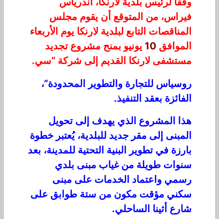
و
فقًا
لرئيس
بلدية لارنكا، أندرياس
فيراس، من المتوقع أن يقوم مجلس
المناقصات التابع لبلدية لارنكا يوم الأربعاء
الموافق
10
يونيو
بمنح مشروع
تجديد
مستشفى لارنكا القديم
إلى شركة
“
سي.
روسياس للتجارة والتطوير المحدودة
“،
ا
ل
ف
ا
ئ
زة
ب
ع
ق
د
التنف
ي
ذ.
هذ
ا
ال
مشروع الذي ي
ه
د
ف
إلى
تحوي
ل
ال
م
ب
نى إ
ل
ى
مق
ر
جديد
للبلد
ي
ة
،
ي
ع
تب
ر
خطوة
ب
ار
ز
ة في
تطو
ي
ر
ا
ل
ب
ن
ي
ة
ا
لت
حت
ي
ة
ل
ل
مدينة،
بعد
سن
وا
ت
طو
ي
ل
ة م
ن
غ
ي
اب
م
بنى
بلد
ي
رسمي واعتماد الخدمات
على
مبنى
س
كن
ي
مؤقت
مك
و
ن
من
ستة
طو
ا
بق
ع
لى
ش
ا
رع
أث
ي
ن
ا
ال
س
ا
ح
ل
ي
.