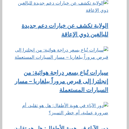
الولاية تكشف عن خيارات دعم جديدة
للبالغين ذوي الإعاقة
سيارات تُباع بسعر دراجة هوائية: من
إنجلترا إلى قبرص مروراً ببلغاريا – مسار
السيارات المستعملة
دور الآباء في هوية الأطفال: هل هو تقليد،