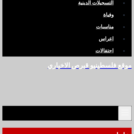
التسجيلات الدينية
وفياة
مناسبات
اعراس
احتفالات
موقع فلسطينيو قبرص الاخباري