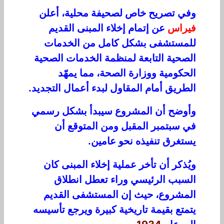
وف
ي ت
صر
ي
ح
خ
ا
ص
ل
صح
يفة
م
ح
ل
ية،
أ
ع
ل
ن
ف
ير
اس
عن
إت
ما
م
إخل
ء ا
لم
ب
ن
ى
ا
ل
قد
ي
م
لل
م
ستش
فى
ب
شك
ل
كام
ل من الخدمات
الصحية
التابعة لمنظمة الخدمات الصحية
الحكومية
ووزارة
الصح
ة،
مم
ا
ي
م
هّد
ال
طريق أ
م
ام
ال
م
ق
اول
ل
ب
دء أ
ع
م
ا
ل
ا
ل
ت
ج
د
ي
د
.
وأوضح
أن
الم
شروع
سيبدأ بشكل رسمي
في
سبت
مبر
الم
قب
ل
ومن
ال
م
ت
وق
ع أن
يست
غرق
تنف
ي
ذ
ه
ن
حو
ع
ام
ين.
ويُذك
ر أن ت
أخ
ر عمل
ية
إ
خ
ل
اء
ا
ل
م
ب
ن
ى
ك
ا
ن
ا
لسب
ب
ال
رئ
يسي ورا
ء
ت
عطل ا
ن
طلاق
ا
ل
م
شروع،
حيث
إ
ن المستشفى القديم
يتم
تع
ب
ق
يمة
ت
اري
خ
ي
ة
ك
بي
ر
ة
و
ير
جع
ت
أ
سيسه