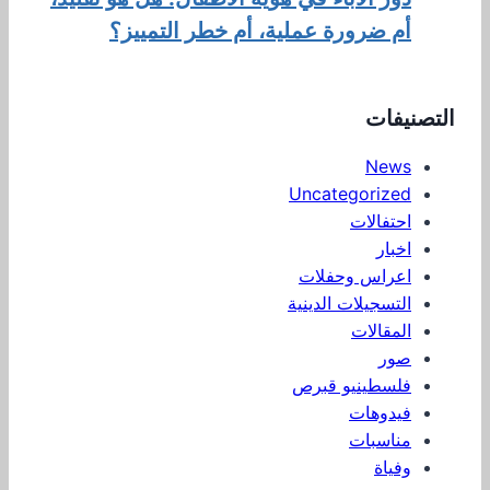
أم ضرورة عملية، أم خطر التمييز؟
التصنيفات
News
Uncategorized
احتفالات
اخبار
اعراس وحفلات
التسجيلات الدينية
المقالات
صور
فلسطينيو قبرص
فيدوهات
مناسبات
وفياة