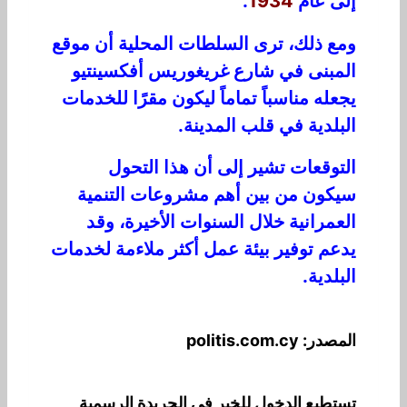
إل
ى عا
م
1934
.
ومع ذلك، ترى السلطات المحلية أن موقع
المبنى
في ش
ار
ع
غريغو
ر
ي
س
أف
كسي
ن
تيو
يجعله
من
ا
س
با
تم
ا
م
ا
ل
ي
كون
م
قرً
ا
للخدمات
البلدية في قلب المدينة.
التوقعات تشير
إلى أن
هذا
الت
حول
س
ي
كو
ن
من بي
ن
أه
م
م
شر
و
ع
ات
ال
تنم
ي
ة
العمر
ا
ني
ة
خلال
ال
س
ن
وا
ت
ال
أخ
ي
رة
،
و
قد
ي
د
ع
م ت
وفير
بي
ئ
ة
ع
م
ل
أك
ث
ر
م
ل
ء
مة
لخد
م
ا
ت
ا
ل
ب
ل
د
ية.
المصدر: politis.com.cy
تستطيع الدخول للخبر في الجريدة الرسمية