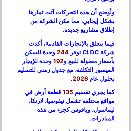
وأوضح
أن هذه ال
تحرك
ات
آت
ت
ثم
ا
ر
ه
ا
بشكل
إيجابي
،
م
م
ا
مكن
الشركة من
إ
ط
ل
ق مشاريع جديدة.
فيما
يتعلق بالإنجازات القادمة، أكدت
شركة CLDC توفر
244
وحدة
لل
سكن
بأسعار معقولة
للبيع
و
192
وحدة للإيجار
ال
مي
س
و
ر
التك
ل
ف
ة، م
ع
ج
دو
ل
ز
م
ني
لل
تسليم
بحلول
عام
2026
.
كما يجري تقسيم
135
قطعة أرض في
مواقع مختلفة تشمل
نيقوسيا، لارنكا،
ليماسول، وبافوس
ك
ج
زء
من
هذ
ه
ال
مبا
د
رات
.