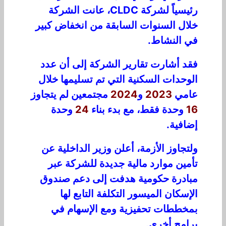
رئيسي
اً
ل
ش
ر
كة
CLDC
،
عان
ت الشركة
خلال
ا
ل
سنوات
السابقة
من ان
خ
ف
ا
ض
كبير
في
ال
نشاط.
فق
د
أش
ا
رت
تق
ا
ر
ي
ر
الشركة إلى أن عدد
الوحدات السكنية التي تم تسليمها خلال
عامي
2023
و
2024
مجتمعين لم يت
جا
و
ز
16
وحدة
فقط
، م
ع
بد
ء
بناء
24
وحدة
إض
ا
ف
ية.
و
لت
جا
و
ز
الأز
م
ة
،
أع
لن وزير الداخلية
عن
ت
أم
ي
ن
مو
ا
رد
م
الي
ة جديدة ل
ل
شركة
عبر
مبادرة
حكو
م
ي
ة
ه
دف
ت إلى
دعم
صندوق
الإسكان الميسور
التكلفة
التابع ل
ها
ب
مخط
ط
ا
ت
ت
حف
ي
ز
ية
ومع
ال
إسهام
ف
ي
برامج أخرى
.