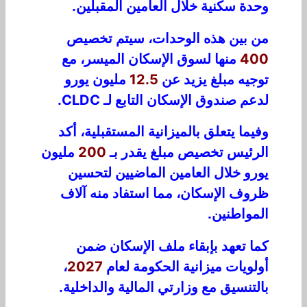
و
حد
ة
س
ك
ن
ية
خلال
ال
ع
امي
ن
المقبلين.
من بين هذه الوحدات، س
ي
ت
م
تخصيص
400
منها
ل
سوق الإسكان الميسر،
مع
ت
و
جيه
مب
لغ
يزيد
عن
12.5
مليون يورو
لدعم
صندوق الإسكان التابع ل
ـ
CLDC
.
و
ف
ي
م
ا
ي
ت
ع
لق
ب
ال
مي
زا
ن
ية
ال
مست
قب
لية
،
أكد
ا
ل
رئ
ي
س ت
خصيص م
ب
لغ يقدر بـ
200
مليون
يورو خلال العامين الماضيين
لت
حسي
ن
ظ
ر
وف
الإسكان،
مما
استفاد منه
آلاف
ال
مواطن
ين
.
كم
ا ت
ع
ه
د
بإبقاء
ملف
الإسكان
ضمن
أولويا
ت
ميزانية ا
لحكو
م
ة
لعام
2027
،
بالتنسيق مع وز
ا
ر
ت
ي المالية والداخلية.