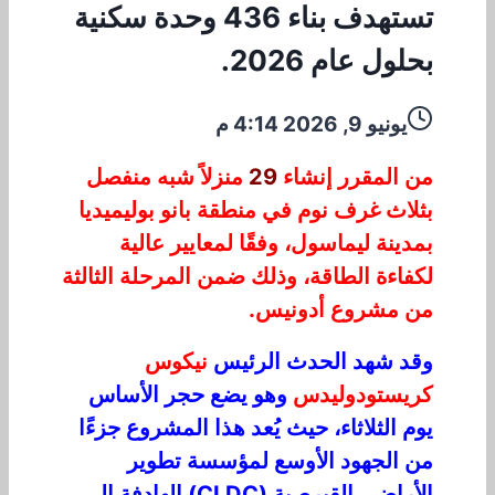
تستهدف بناء 436 وحدة سكنية
بحلول عام 2026.
يونيو 9, 2026 4:14 م
من المقرر
إ
ن
ش
اء
29
منزلاً شبه منفصل
بثلاث غرف نوم في
منطقة
بانو بوليميديا
بمدينة
ليماسول،
وفق
ًا
لم
ع
ايير عالية
لكفاءة الطاقة، وذلك ضمن المرحلة الثالثة
من مشروع أدونيس.
وقد شهد الحدث
الرئيس
نيكوس
كريستودوليدس
وهو يضع
حجر الأساس
يوم الثلاثاء
،
ح
يث
يُع
د
هذا
المشروع جزءًا
من
ا
ل
جه
و
د
ا
ل
أو
س
ع لمؤ
س
س
ة تطوير
الأراضي القبرصية (CLDC)
ا
ل
ها
د
ف
ة
إلى