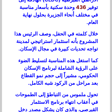
توفير
436
وحدة سكنية بأسعار م
ناسب
ة
في م
ختلف
أنحاء الجزيرة
بحلول نهاية
العام.
خلال كلمته في الحفل، وصف الرئيس
هذا
المشروع بأنه استثمار
است
ر
اتيجي
لمدينة
تواجه
تحد
ي
ا
ت
كبيرة
في مجال الإسكان.
كما استغل هذه المناسبة لتسليط الضوء
على ال
رؤي
ة
ا
لش
ا
م
ل
ة
ل
برنام
ج الإسكان
الحكومي
،
مش
ير
ا
إلى
حجم
نم
و
القطاع
بعد مراحل من الركود شبه الكامل.
تحول ملموس من التباطؤ إلى الطموحات
في أعقاب
انتهاء برنامج الاستثمار
القبرصي
،
و
الذي كان
ي
شك
ل مصدر
د
خ
ل