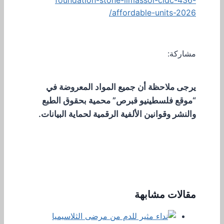
foundation-stone-limassol-cldc-436-
affordable-units-2026/
مشاركة:
يرجى ملاحظة أن جميع المواد المعروضة في
“موقع فلسطينيو قبرص” محمية بحقوق الطبع
والنشر وقوانين الألفية الرقمية لحماية البيانات.
مقالات مشابهة