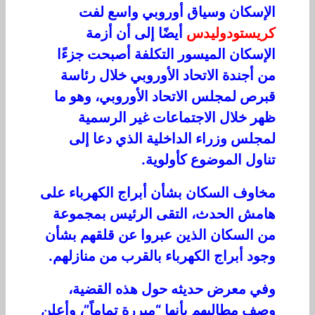
الإسكان وسياق أوروبي واسع لفت
كريستودوليدس
أيض
ا إلى أن
أزمة
الإسكان الميسور التكلفة أصبحت جزءًا
من
أجندة الاتحاد الأوروبي
خلال رئاسة
قبرص لمجلس الاتحاد الأوروبي،
وه
و
ما
ظ
هر خ
ل
ال
ا
ل
ج
ت
م
اعات
غير
ال
رسمي
ة
ل
م
جلس وزراء الداخلية
ا
لذ
ي
دع
ا
إ
ل
ى
تناول
الم
وضوع
كأو
ل
و
ية
.
م
خا
و
ف
ال
س
ك
ا
ن
بشأ
ن
أ
براج
الكهرباء
ع
ل
ى
ه
ا
مش
ا
لح
دث
، التقى
الرئيس
بمجموعة
من السكان ال
ذي
ن
ع
ب
رو
ا
عن قلقهم بشأن
وجود
أبراج الكهرباء
ب
القرب من منازلهم
.
وف
ي
م
عرض
حديثه حول هذه القضية،
وصف مطالبهم
بأنها “مبررة تماماً”
،
وأ
علن