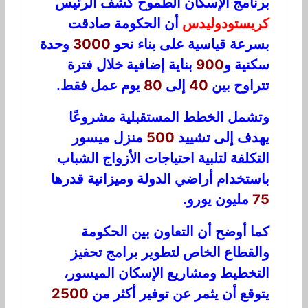
ب
ر
نام
ج
ال
س
كان
ا
لط
مو
ح
كش
ف
الرئيس
كريستودوليدس
أن الحكومة صادقت
بسرعة قياسية
على
ب
ن
ا
ء
نحو
3000
وحدة
سكنية و
900
بن
ا
ية
إضا
ف
ي
ة
خل
ل
ف
ت
رة
تترا
و
ح
بين
40
إلى
80
يوم عمل
فقط
.
و
ت
شم
ل
الخطط
الم
ستقب
ل
ية
مشروع
ا
يهد
ف
إ
لى ت
ش
ييد
500
منزل
مي
س
و
ر
التك
ل
ف
ة ل
ت
ل
بية
احتياجات الأزواج
الشباب
باستخدام أراضي الدولة و
ميز
ا
نية ق
د
ر
ها
75
مليون يورو.
كم
ا
أ
و
ضح
أ
ن
التعاون بين الحكومة
والقطاع الخاص لتطوير
برامج
ت
حف
ي
ز
التخطيط و
مش
ا
ري
ع
ال
إس
ك
ا
ن
ا
ل
م
ي
سو
ر،
ي
ت
و
قع
أن ي
ثم
ر
عن
تو
ف
ير
أكثر
من
2500