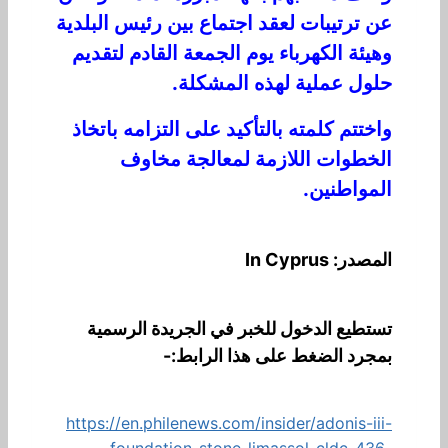
ع
ن ت
ر
تيب
ا
ت
لع
قد
اجتماع بين رئيس البلدية
وهيئة
الكهرباء
يوم الجمعة
القادم لتقديم
حلول عملية لهذه المشكلة.
واختتم
ك
ل
مته
با
ل
تأك
ي
د ع
ل
ى الت
ز
ا
م
ه
باتخاذ
الخطوات اللازمة لمعالجة مخاوف
المواطنين
.
المصدر: In Cyprus
تستطيع الدخول للخبر في الجريدة الرسمية
بمجرد الضغط على هذا الرابط:-
https://en.philenews.com/insider/adonis-iii-