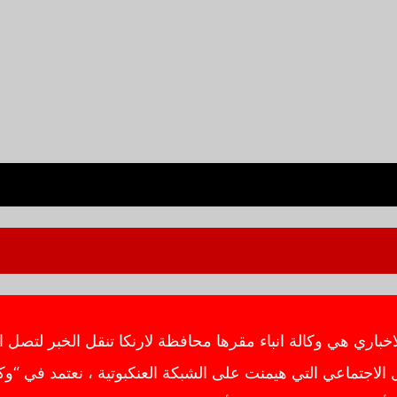
ي هي وكالة انباء مقرها محافظة لارنكا تنقل الخبر لتصل ال
اجتماعي التي هيمنت على الشبكة العنكبوتية ، نعتمد في “وك