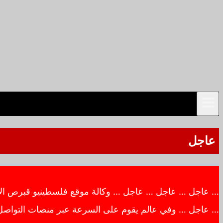
عاجل
… عاجل … عاجل … عاجل … وكالة موقع فلسطينيو قبرص الاخبار
… عاجل … وفي عالم يقوم على السرعة عبر منصات التواصل ال