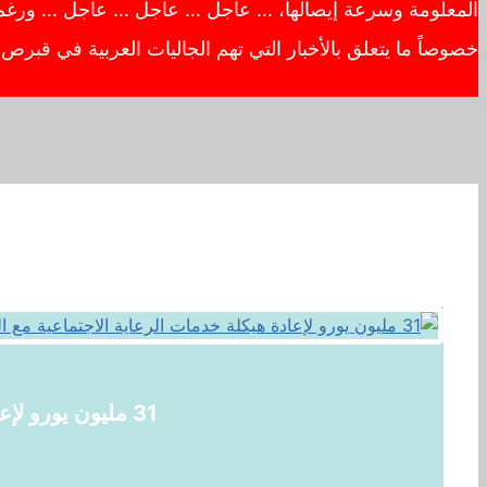
المعلومة وسرعة إيصالها، … عاجل … عاجل … عاجل … ورغم أهم
خصوصاً ما يتعلق بالأخبار التي تهم الجاليات العربية في قبر
31 مليون يورو لإعادة هيكلة خدمات الرعاية الاجتماعية مع التركيز على حماية الطفل