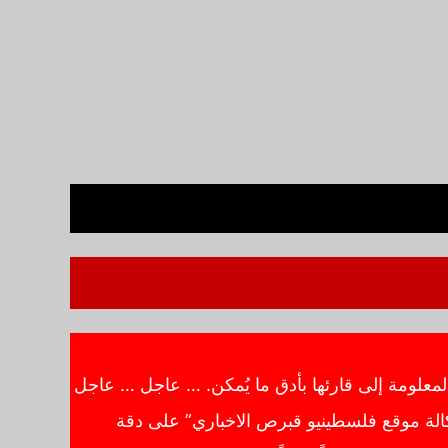
معلومة إلى قارئها بأدق ما يُمكن. … عاجل … عاجل
الة موقع فلسطينيو قبرص الاخباري” على دقة