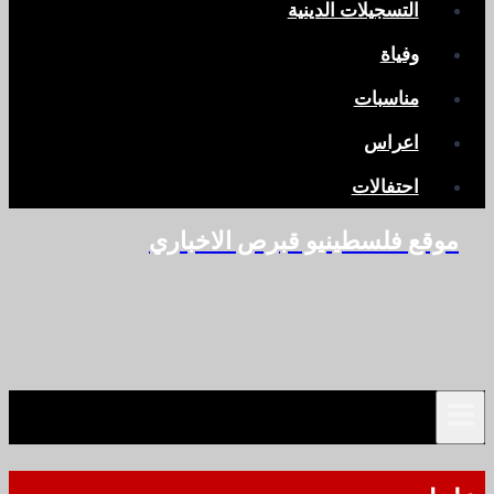
التسجيلات الدينية
وفياة
مناسبات
اعراس
احتفالات
موقع فلسطينيو قبرص الاخباري