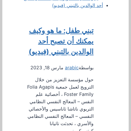
تبني طفل: ما هو وكيف
يمكنك أن تصبح أحد
الوالدين بالتبني (فيديو)
بواسطة
arabic
مارس 18, 2023
حول مؤسسة التعزيز من خلال
الترويج لعمل جمعية Folia Agapis
Foster Family ، أخصائية علم
النفس – المعالج النفسي النظامي
التربوي ناتاشا ثاناسيس والأخصائي
النفسي – المعالج النفسي النظامي
والأسري ، تحدثت تاتيانا
كوتسوكومني ،…