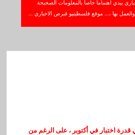
ي يبدي اهتماماً خاصاً بالمعلومات الصحيحة
ا والعمل بها ،… موقع فلسطينيو قبرص الاخباري …
في قدرة اختبار في أكتوبر ، على الرغم من