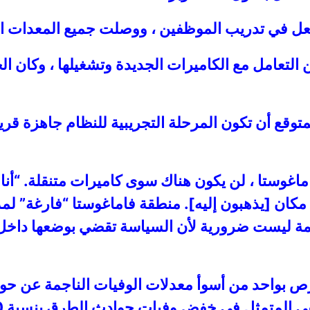
لفعل في تدريب الموظفين ، ووصلت جميع المعدات 
عامل مع الكاميرات الجديدة وتشغيلها ، وكان ال
اغوستا ، لن يكون هناك سوى كاميرات متنقلة. “أنا أ
 مكان [يذهبون إليه]. منطقة فاماغوستا “فارغة” ل
ائمة ليست ضرورية لأن السياسة تقضي بوضعها داخل 
ع قبرص بواحد من أسوأ معدلات الوفيات الناجمة عن