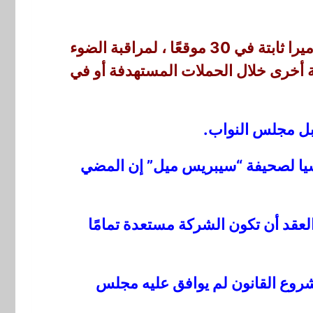
سيشهد المشروع الذي تبلغ تكلفته 34 مليون يورو على ثلاث مراحل قيام الشركة بتركيب 90 كاميرا ثابتة في 30 موقعًا ، لمراقبة الضوء
 ، بالإضافة إلى السرعة. وستقوم الشرطة بنشر 20 وحدة متنقلة أخرى خلال الحملات المستهدفة أو في
بل مجلس النواب.
سيا لصحيفة “سيبريس ميل” إن المضي
Conduent State and Loca.. يتطلب أحد بنود العقد أن تكون الشركة مستعدة تمامًا
مشروع القانون لم يوافق عليه مجلس