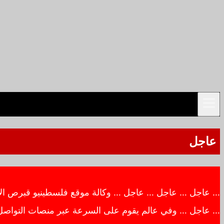
عاجل
… عاجل … عاجل … عاجل … وكالة موقع فلسطينيو قبرص الاخبار
… عاجل … وفي عالم يقوم على السرعة عبر منصات التواصل ال