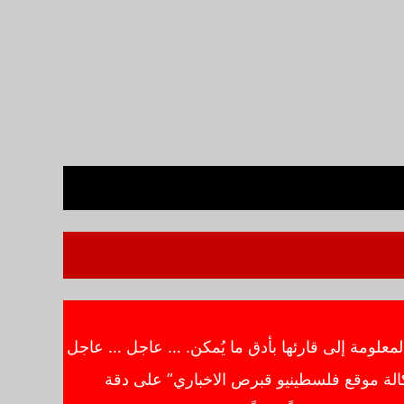
معلومة إلى قارئها بأدق ما يُمكن. … عاجل … عاجل
الة موقع فلسطينيو قبرص الاخباري” على دقة