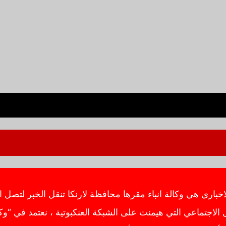
ي هي وكالة انباء مقرها محافظة لارنكا تنقل الخبر لتصل ال
اجتماعي التي هيمنت على الشبكة العنكبوتية ، نعتمد في “وك