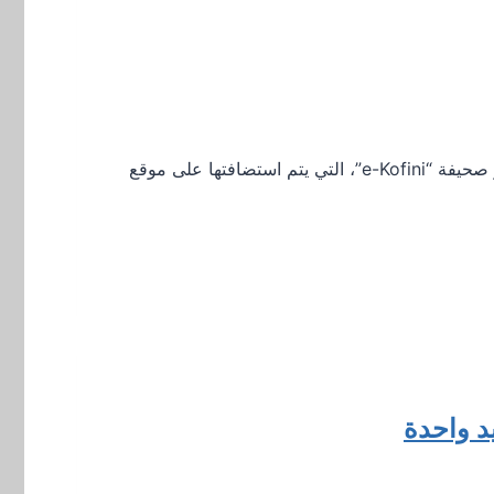
أعلنت وزارة الزراعة والتنمية الريفية والبيئة عن إنشاء مرصد لأسعار المنتجات الزراعية تحت اسم “إي كوفيني”. وتنشر صحيفة “e-Kofini”، التي يتم استضافتها على موقع