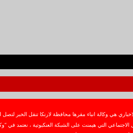
ي هي وكالة انباء مقرها محافظة لارنكا تنقل الخبر لتصل ال
اجتماعي التي هيمنت على الشبكة العنكبوتية ، نعتمد في “وك