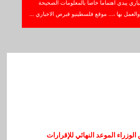
ي يبدي اهتماماً خاصاً بالمعلومات الصحيحة
ا والعمل بها ،… موقع فلسطينيو قبرص الاخباري …
وزراء الموعد النهائي للإقرارات