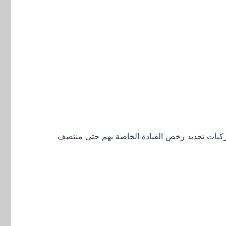
لمركبات لعام 2025 سيبدأ يوم الثلاثاء 7 يناير. يحق لأصحاب المركبات تجديد رخص القيادة الخاصة بهم حتى منتصف