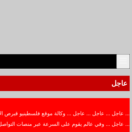
عاجل
… عاجل … عاجل … عاجل … وكالة موقع فلسطينيو قبرص الاخبار
… عاجل … وفي عالم يقوم على السرعة عبر منصات التواصل ال