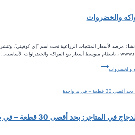
فواكه والخضروات
كه والخضروات
اجر: بحد أقصى 30 قطعة – في يد واحدة