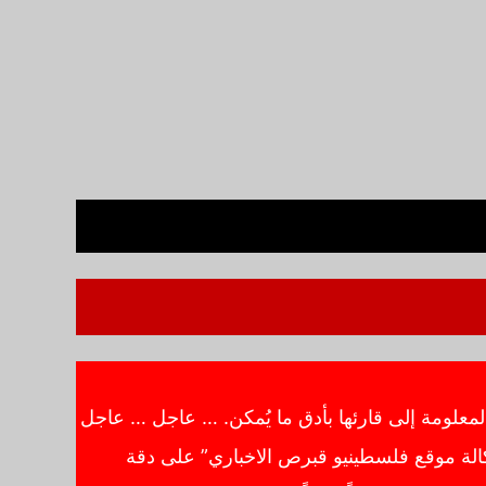
معلومة إلى قارئها بأدق ما يُمكن. … عاجل … عاجل
الة موقع فلسطينيو قبرص الاخباري” على دقة