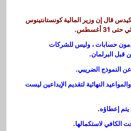
الخاص تقديم إقراراتهم الضريبية بحلول 31 يوليو. لكن ماركيدس قال إن وزير المالية كونستانتينوس
3 أغسطس.
 لا يقدمون حسابات ، وليس للشركات
ن قبل البرلمان.
عن النموذج الضريبي.
واعيد النهائية لتقديم الإيداعين ليست
يتم إعطاؤه.
ت الكافي لاستكمالها.