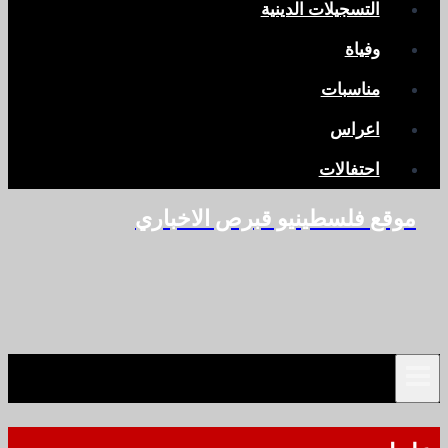
التسجيلات الدينية
وفياة
مناسبات
اعراس
احتفالات
موقع فلسطينيو قبرص الاخباري