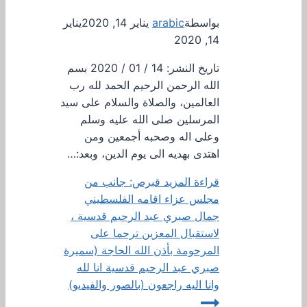
بواسطة
arabic
يناير 14, 2020
يناير
14, 2020
تاريخ النشر: 14 / 01 / 2020 بسم
الله الرحمن الرحيم الحمد لله رب
العالمين، والصلاة والسلام على سيد
المرسلين صلى الله عليه وسلم
وعلى اله وصحبه أجمعين ومن
اهتدى بهديه الى يوم الدين، وبعد:…
قراءة المزيد
قبرص: جانب من
مجلس عزاء اقامه الفلسطيني
جمال صبري عبد الرحيم قدسية ،
لاستقبال المعزين ترحما على
المرحومة بأذن الله الحاجة (سميرة
صبري عبد الرحيم قدسية انا لله
وانا اليه راجعون (بالصور والفيديو)