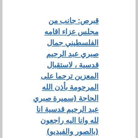
قبرص: جانب من
مجلس عزاء اقامه
الفلسطيني جمال
صبري عبد الرحيم
قدسية ، لاستقبال
المعزين ترحما على
المرحومة بأذن الله
الحاجة (سميرة صبري
عبد الرحيم قدسية انا
لله وانا اليه راجعون
(بالصور والفيديو)