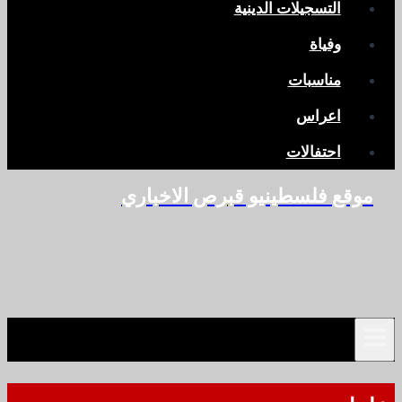
التسجيلات الدينية
وفياة
مناسبات
اعراس
احتفالات
موقع فلسطينيو قبرص الاخباري