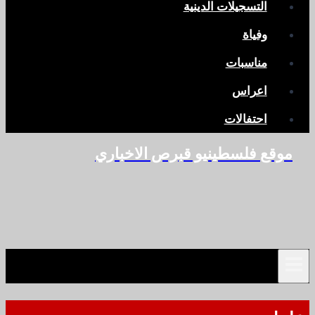
التسجيلات الدينية
وفياة
مناسبات
اعراس
احتفالات
موقع فلسطينيو قبرص الاخباري