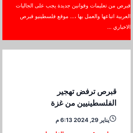
قبرص من تعليمات وقوانين جديدة يجب على الجاليات
العربية اتباعها والعمل بها ،… موقع فلسطينيو قبرص
الاخباري …
قبرص ترفض تهجير
الفلسطينيين من غزة
يناير 29, 2024 6:13 م