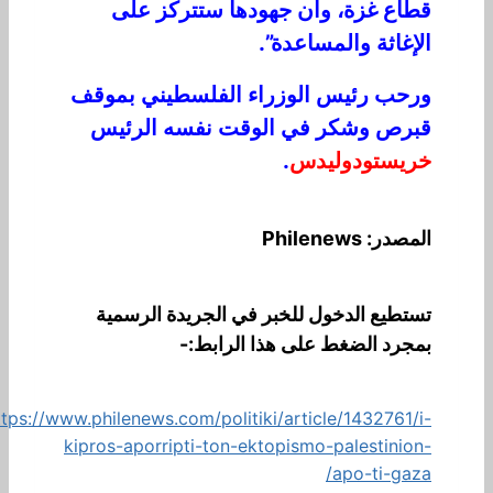
قطاع غزة، وأن جهودها ستتركز على
الإغاثة والمساعدة”.
ورحب رئيس الوزراء الفلسطيني بموقف
قبرص وشكر في الوقت نفسه الرئيس
خريستودوليدس
.
المصدر: Philenews
تستطيع الدخول للخبر في الجريدة الرسمية
بمجرد الضغط على هذا الرابط:-
ttps://www.philenews.com/politiki/article/1432761/i-
kipros-aporripti-ton-ektopismo-palestinion-
apo-ti-gaza/