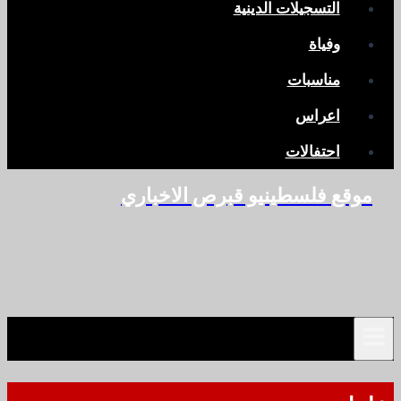
التسجيلات الدينية
وفياة
مناسبات
اعراس
احتفالات
موقع فلسطينيو قبرص الاخباري