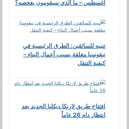
أغسطس – ما الذي سيقومون بفحصه؟
تنبيه للسائقين: الطرق الرئيسية في
نيقوسيا مغلقة بسبب أعمال البناء –
كيفية التنقل
افتتاح طريق لارنكا ديكليا الجديد بعد
انتظار دام 26 عاماً