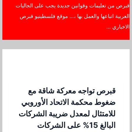
قبرص من تعليمات وقوانين جديدة يجب على الجاليات
العربية اتباعها والعمل بها ،… موقع فلسطينيو قبرص
الاخباري …
قبرص تواجه معركة شاقة مع
ضغوط محكمة الاتحاد الأوروبي
للامتثال لمعدل ضريبة الشركات
البالغ 15% على الشركات