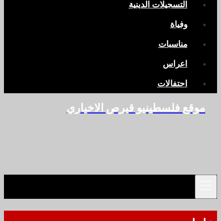
التسجيلات الدينية
وفياة
مناسبات
اعراس
احتفالات
موقع فلسطينيو قبرص الاخباري