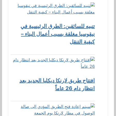
تنبيه للسائقين: الطرق الرئيسية في
نيقوسيا مغلقة بسبب أعمال البناء –
كيفية التنقل
افتتاح طريق لارنكا ديكليا الجديد بعد
انتظار دام 26 عاماً