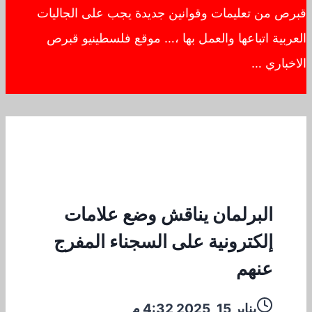
قبرص من تعليمات وقوانين جديدة يجب على الجاليات
العربية اتباعها والعمل بها ،… موقع فلسطينيو قبرص
الاخباري …
البرلمان يناقش وضع علامات
إلكترونية على السجناء المفرج
عنهم
يناير 15, 2025 4:32 م