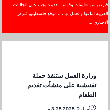
قبرص من تعليمات وقوانين جديدة يجب على الجاليات
العربية اتباعها والعمل بها ،… موقع فلسطينيو قبرص
الاخباري …
وزارة العمل ستنفذ حملة
تفتيشية على منشآت تقديم
الطعام
أبريل 2, 2025 3:25 م