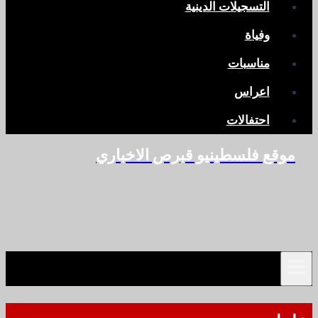
التسجيلات الدينية
وفياة
مناسبات
اعراس
احتفالات
موقع فلسطينيو قبرص الاخباري