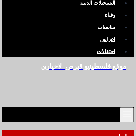
التسجيلات الدينية
وفياة
مناسبات
اعراس
احتفالات
موقع فلسطينيو قبرص الاخباري