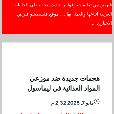
قبرص من تعليمات وقوانين جديدة يجب على الجاليات
العربية اتباعها والعمل بها ،… موقع فلسطينيو قبرص
الاخباري …
هجمات جديدة ضد موزعي
المواد الغذائية في ليماسول
مايو 7, 2025 2:32 م