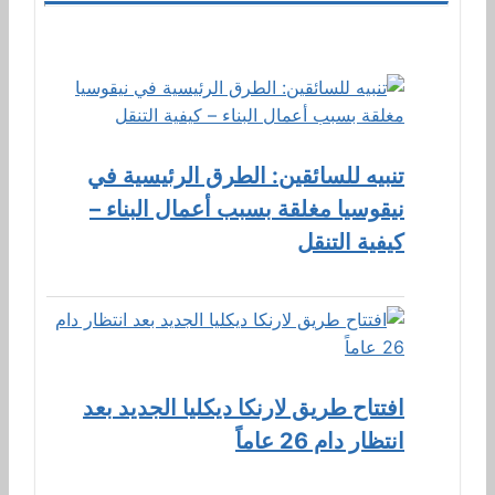
تنبيه للسائقين: الطرق الرئيسية في
نيقوسيا مغلقة بسبب أعمال البناء –
كيفية التنقل
افتتاح طريق لارنكا ديكليا الجديد بعد
انتظار دام 26 عاماً