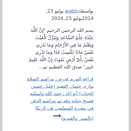
بواسطة
arabic
يوليو 23,
2024
يوليو 23, 2024
بسم الله الرحمن الرحيم “إِنَّ اللَّهَ
عِنْدَهُ عِلْمُ السَّاعَةِ وَيُنَزِّلُ الْغَيْثَ
وَيَعْلَمُ مَا فِي الأَرْحَامِ وَمَا تَدْرِي
نَفْسٌ مَاذَا تَكْسِبُ غَدًا وَمَا تَدْرِي
نَفْسٌ بِأَيِّ أَرْضٍ تَمُوتُ إِنَّ اللَّهَ عَلِيمٌ
خَبِير” صدق الله العظيم تم…
قراءة المزيد
قبرص: مراسم الصلاة
توارى جثمان الفقيد (خليل حسين
الجياب) أبو اياد رحمه الله واسكنه
فسيح جناته وقد تم مراسم الدفن
في مقبرة المسلمين في لارنكا
(بالصور والفيديو)