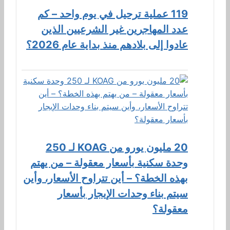
119 عملية ترحيل في يوم واحد – كم
عدد المهاجرين غير الشرعيين الذين
عادوا إلى بلادهم منذ بداية عام 2026؟
20 مليون يورو من KOAG لـ 250
وحدة سكنية بأسعار معقولة – من يهتم
بهذه الخطة؟ – أين تتراوح الأسعار، وأين
سيتم بناء وحدات الإيجار بأسعار
معقولة؟