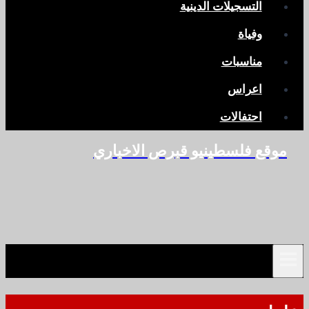
التسجيلات الدينية
وفياة
مناسبات
اعراس
احتفالات
موقع فلسطينيو قبرص الاخباري