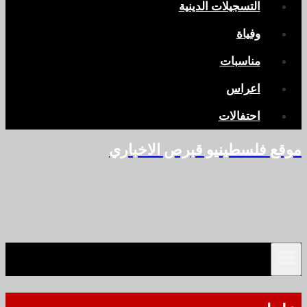
التسجيلات الدينية
وفياة
مناسبات
اعراس
احتفالات
موقع فلسطينيو قبرص الاخباري