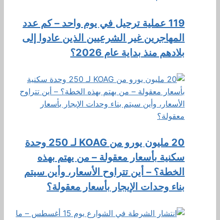
119 عملية ترحيل في يوم واحد – كم عدد
المهاجرين غير الشرعيين الذين عادوا إلى
بلادهم منذ بداية عام 2026؟
20 مليون يورو من KOAG لـ 250 وحدة
سكنية بأسعار معقولة – من يهتم بهذه
الخطة؟ – أين تتراوح الأسعار، وأين سيتم
بناء وحدات الإيجار بأسعار معقولة؟