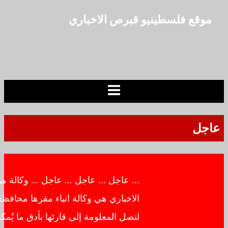
التجاوز
موقع فلسطينيو قبرص الاخباري
إلى
المحتوى
عاجل
… عاجل … عاجل … عاجل … وكالة موقع
الاخباري هي وكالة انباء مقرها محافظة لار
لتصل المعلومة إلى قارئها بأدق ما يُمكن