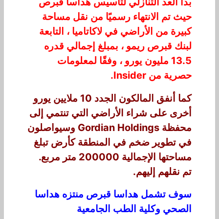
بدأ العد التنازلي لتأسيس هداسا قبرص
حيث تم الانتهاء رسميًا من نقل مساحة
كبيرة من الأراضي في لاكاتاميا ، التابعة
لبنك قبرص ريمو ، بمبلغ إجمالي قدره
13.5
مليون يورو ، وفقًا لمعلومات
حصرية من Insider.
كما أنفق المالكون الجدد
10
ملايين يورو
أخرى على شراء الأراضي التي تنتمي إلى
محفظة Gordian Holdings وسيواصلون
في تطوير ضخم في المنطقة كأرض تبلغ
مساحتها الإجمالية
200000
متر مربع.
تم نقلهم إليهم.
سوف تشمل هداسا قبرص منتزه هداسا
الصحي وكلية الطب الجامعية