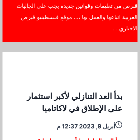
قبرص من تعليمات وقوانين جديدة يجب على الجاليات
العربية اتباعها والعمل بها ،… موقع فلسطينيو قبرص
الاخباري …
بدأ العد التنازلي لأكبر استثمار
على الإطلاق في لاكاتاميا
أبريل 9, 2023 12:37 م