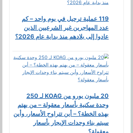
119 عملية ترحيل في يوم واحد – كم
عدد المهاجرين غير الشرعيين الذين
عادوا إلى بلادهم منذ بداية عام 2026؟
20 مليون يورو من KOAG لـ 250
وحدة سكنية بأسعار معقولة – من يهتم
بهذه الخطة؟ – أين تتراوح الأسعار، وأين
سيتم بناء وحدات الإيجار بأسعار
معقولة؟