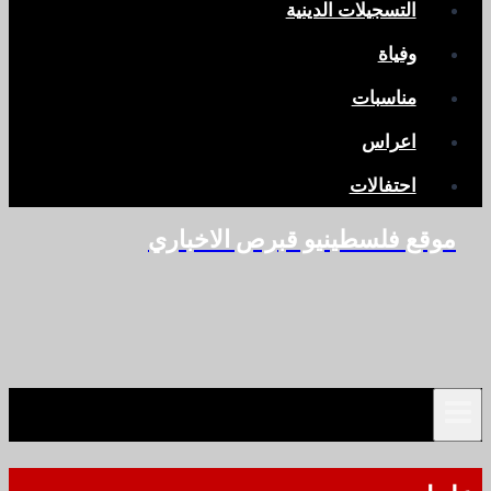
التسجيلات الدينية
وفياة
مناسبات
اعراس
احتفالات
موقع فلسطينيو قبرص الاخباري