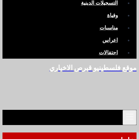
التسجيلات الدينية
وفياة
مناسبات
اعراس
احتفالات
موقع فلسطينيو قبرص الاخباري