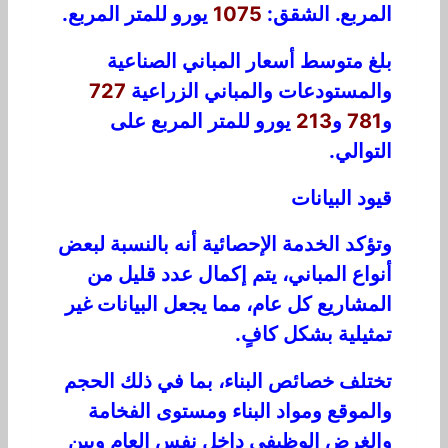
المربع. الشقق:
1075
يورو للمتر المربع.
بلغ متوسط أسعار المباني الصناعية
والمستودعات والمباني الزراعية
727
و
781
و
213
يورو للمتر المربع على
التوالي.
قيود البيانات
وتؤكد الخدمة الإحصائية أنه بالنسبة لبعض
أنواع المباني، يتم إكمال عدد قليل من
المشاريع كل عام، مما يجعل البيانات غير
تمثيلية بشكل كافٍ.
تختلف خصائص البناء، بما في ذلك الحجم
والموقع ومواد البناء ومستوى الفخامة
والغرض الوظيفي داخل نفس العام وبين