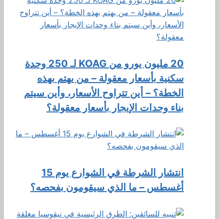
20 مليون يورو من KOAG لـ 250 وحدة
سكنية بأسعار معقولة – من يهتم بهذه
الخطة؟ – أين تتراوح الأسعار، وأين سيتم
بناء وحدات الإيجار بأسعار معقولة؟
انتشار الشرطة في الشوارع يوم 15
أغسطس – ما الذي سيقومون بفحصه؟