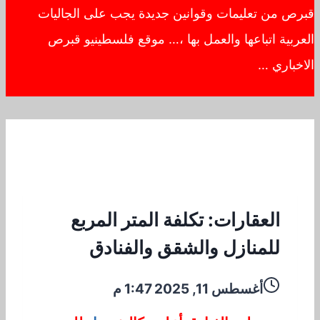
قبرص من تعليمات وقوانين جديدة يجب على الجاليات
العربية اتباعها والعمل بها ،… موقع فلسطينيو قبرص
الاخباري …
العقارات: تكلفة المتر المربع
للمنازل والشقق والفنادق
أغسطس 11, 2025 1:47 م