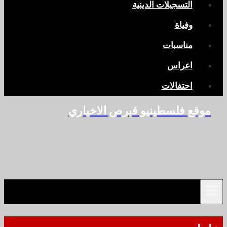
التسجيلات الدينية
وفياة
مناسبات
اعراس
احتفالات
موقع فلسطينيو قبرص الاخباري